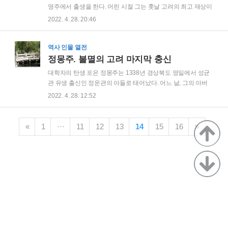
며 몸이 단련이 된 덕분인지 나름 근육질 몸을 자랑하였다고 하
영주에서 출생을 한다. 어린 시절 그는 훗날 고려의 최고 재상이
지만 얼굴은 못생겼다고 한다. 그래서 연설을 할 때 대중들에게
되는 정몽주와 같이 이색의 학당에서 학문을 배웠다. 그 시절 그
2022. 4. 28. 20:46
크게 인기가 없었다. 생각해보면 얼굴도 못생긴 데다 맨발로 다
들은 부패한 고려를 성리학의 이념으로 개혁하고자 의기투합하
니고, 옷도 대충 입고 다니니 그 당시 화려한..
였다고 한다. 어린 시절부터 총명하고 학문을 좋아했던 그는
1362년 과거시험에 합격하여 관직을 받았지만, 몇 년 뒤에 부패
역사 인물 열전
한 정치 세력들에 환멸을 느껴 고향으로 돌아가게 된다. 비슷한
정몽주. 불멸의 고려 마지막 충신
시기 관직을 받아 관료 생활을 이어가며 승승장구하던 정몽주
대학자의 탄생 포은 정몽주는 1338년 경상북도 영일에서 성균
와는 비교되는 모습이었다. 이후, 관직에 복귀하였지만 강직한
관 유생 출신인 정운관의 아들로 태어났다. 어느 날, 그의 아버
그는 기존 부패한 관료들의 모습을 받아들이기 힘들었다. 토지
지인 정운관이 꿈을 꾸었는데 주나라의 성인인 주공이란 인물
2022. 4. 28. 12:52
개혁 문제를 거론해서 당시 권력자들에게 미움을 사더니, 급기
이 나와 아들이 나라의 충신이 될 것이라고 말했다고 한다. 그래
야 원나라와는 외교를 해서는 안된다며 원나라..
서 정몽주의 이름을 몽주(꿈에서 본 주공)라고 지었다고 한다.
훗날, 고려를 위해 비장하게 죽은 충신의 탄생을 알리는 태몽이
«
1
···
11
12
13
14
15
16
»
었던 것이다. 그가 어린 시절을 보낸 경북 중부 지역은 성리학을
연구하고 배우는 선비들이 많은 곳이었다. 그곳에서 정몽주는
이색을 스승으로 모시고 학문을 배워나갔다. 그는 어린 시절부
터 기억력과 암기력이 뛰어났고 책을 매우 좋아하였다고 한다.
정몽주는 이색의 학당에 있을 때도 대학자로서의 비범함을 보
이게 된다. 당시 고려에는 성리학을 다룬 책이..