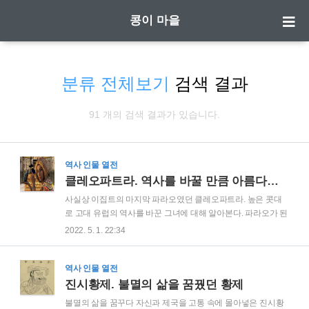
콩이 마을
분류 전체보기
검색 결과
91 개의 검색 결과가 있습니다.
역사 인물 열전
클레오파트라. 역사를 바꿀 만큼 아름다웠던 이집트 여자 파라오.
사실상 이집트의 마지막 파라오였던 클레오파트라. 높은 콧대
로 고대 유럽의 역사를 바꾼 그녀에 대해 알아본다. 파라오가 된
그녀 클레오파트라가 태어났을 무렵부터 이집트는 쇠락기로 접
2022. 5. 1. 22:34
어들고 있었다. 이미 내부적으로 사회적 모순이 너무 심해져 파
라오의 통치력은 점점 약해져만 갔다. 내부 민족의 반란과 다른
나라에서의 침략을 당시 이집트는 막아낼 수가 없었다. 그래서
역사 인물 열전
이집트는 외부세력의 힘에 의존했고, 그 외부세력이 바로 로마
진시황제. 불멸의 삶을 꿈꿨던 황제
였다. 이때부터 이집트는 사실상 로마의 속국이나 다름이 없었
불멸의 삶을 꿈꾸다 자신과 제국을 고통 속에 몰아넣은 진시황