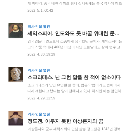
다. 이런 시기에 클레오파트라의 아버지인 프톨레마이오스 12
제 이야기. 중국 대륙의 최초 황제 진시황제는 중국 역사의 최초
세는 그의 아들과 그녀에게 이집트를 같이 통치하라는 이상한
의 황제이다. 6개국의 춘추전국시대에서 왕들이 각각 자신의 영
2022. 5. 1. 00:42
유언을 남기고 죽어버린다. 하지만 그녀는 남동생과의 권력 싸
토를 다스렸고, 진나라가 제국들을 멸망시키고 중국 대륙을 통
움에서 지고 말았고, 이내 지방으로 도망가는 처지가 되..
일한다. 천하통일 후에, 스스로 황제라는 칭호를 만들어 붙였고,
최초의 진나라 황제라는 뜻으로 진시황제가 된 것이다. 그는 역
역사 인물 열전
사가들에게 대부분 폭군이라 불리며 좋은 평가를 못 받아 왔었
셰익스피어. 인도와도 못 바꿀 위대한 문학가
다. 하지만 그가 세운 진나라는 여러 제도를 정비해 거대한 중국
영국인들이 인도보다 소중하게 생각했던 문학가. 셰익스피어는
대륙을 황제 중심으로 통치하는 더욱 강력한 체계를 만들었고,
그의 작품 속에서 400년 이상이 지난 오늘날에도 살아 숨 쉬고
이후 청나라가 멸망할 때까지 긴 세월 동안 황제 중앙 통치 체계
있다. 천재 극작가의 탄생 윌리엄 셰익스피어는 1564년 잉글랜
2022. 4. 30. 19:29
는 변함없이 유지된다. 그가 비록 폭군일지라도, 그를 빼놓고는
드 중부의 작은 마을에서 태어났다. 그는 중산층 집안의 자녀로
중국의 역사를 얘기할 수는 없는 이유..
경제적 어려움 없이 유년기 시절을 보냈다. 하지만 집의 경제적
사정이 안 좋아지면서 학업을 중단하고 생계를 위해 일을 해야
역사 인물 열전
만 했다. 일찍 학업을 중단하여 대학 진학을 하지 못한 그는 성
소크라테스. 난 그런 말을 한 적이 없소이다
서와 고전 등을 통해 글을 읽는 법과 쓰는 법을 배웠다고 한다.
소크라테스가 남긴 유명한 말 중에, 법은 악법이라도 법이어서
그러던 도중, 18세에 8살 연상의 여자와 결혼도 하지만 그에게
따라야 한다고 했다는 말이 전해지고 있다. 하지만 이는 엄연히
평범한 결혼생활은 맞지 않았었던 같다. 자녀들도 세명이나 있
잘못된 사실이다. 괴짜 고대 철학자에 대하여 알아보자 소크라
2022. 4. 29. 12:59
었지만 홀로 집을 나와 떠돌이 생활을 하고 다녔다고 한다.
테스는 일단 옷차림부터 남달랐다고 전해진다. 본인의 정신력
1590년에 그는 마침내 그의 운..
은 누구보다 강하고 아름다워 겉으로 보이는 것에 신경 쓸 필요
가 없다고 하였다고 한다. 그래서 항상 맨발에 헌 옷을 걸치고
역사 인물 열전
다녔고, 오히려 다른 사람들이 정신적 수련이 부족해서 불편하
정도전. 이루지 못한 이상론자의 꿈
게 차려입고 다니는 것이라고 하였다. 아버지의 석공 일을 배우
이상론자와 군부 세력자와의 만남 삼봉 정도전은 1342년 경북